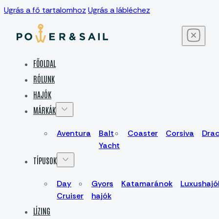
Ugrás a fő tartalomhoz
Ugrás a lábléchez
FŐOLDAL
RÓLUNK
HAJÓK
MÁRKÁK
Aventura
Balt
Coaster
Corsiva
Dra
Yacht
TÍPUSOK
Day
Gyors
Katamaránok
Luxushajó
Cruiser
hajók
LÍZING