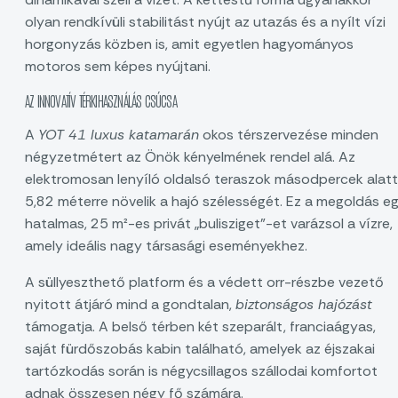
olyan rendkívüli stabilitást nyújt az utazás és a nyílt vízi
horgonyzás közben is, amit egyetlen hagyományos
motoros sem képes nyújtani.
AZ INNOVATÍV TÉRKIHASZNÁLÁS CSÚCSA
A
YOT 41 luxus katamarán
okos térszervezése minden
négyzetmétert az Önök kényelmének rendel alá. Az
elektromosan lenyíló oldalsó teraszok másodpercek alatt
5,82 méterre növelik a hajó szélességét. Ez a megoldás e
hatalmas, 25 m²-es privát „bulisziget”-et varázsol a vízre,
amely ideális nagy társasági eseményekhez.
A süllyeszthető platform és a védett orr-részbe vezető
nyitott átjáró mind a gondtalan,
biztonságos hajózást
támogatja. A belső térben két szeparált, franciaágyas,
saját fürdőszobás kabin található, amelyek az éjszakai
tartózkodás során is négycsillagos szállodai komfortot
adnak összesen négy fő számára.