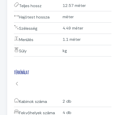
12.57 méter
Teljes hossz
méter
Hajótest hossza
4.49 méter
Szélesség
1.1 méter
Merülés
kg
Súly
TÉRKÍNÁLAT
2 db
Kabinok száma
4 db
Fekvőhelyek száma