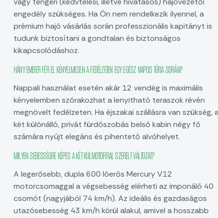
vagy tengeri (kedvtelési, illetve hivatásos) hajóvezetői
engedély szükséges. Ha Ön nem rendelkezik ilyennel, a
prémium hajó vásárlás során professzionális kapitányt is
tudunk biztosítani a gondtalan és biztonságos
kikapcsolódáshoz.
HÁNY EMBER FÉR EL KÉNYELMESEN A FEDÉLZETEN EGY EGÉSZ NAPOS TÚRA SORÁN?
Nappali használat esetén akár 12 vendég is maximális
kényelemben szórakozhat a lenyitható teraszok révén
megnövelt fedélzeten. Ha éjszakai szállásra van szükség, 
két különálló, privát fürdőszobás belső kabin négy fő
számára nyújt elegáns és pihentető alvóhelyet.
MILYEN SEBESSÉGRE KÉPES A KÉT KÜLMOTORRAL SZERELT VÁLTOZAT?
A legerősebb, dupla 600 lóerős Mercury V12
motorcsomaggal a végsebesség elérheti az imponáló 40
csomót (nagyjából 74 km/h). Az ideális és gazdaságos
utazósebesség 43 km/h körül alakul, amivel a hosszabb