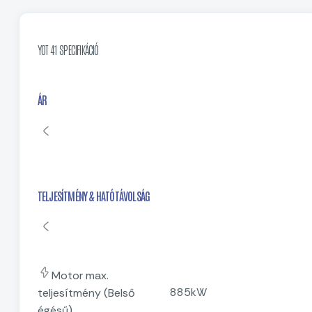
YOT 41 SPECIFIKÁCIÓ
ÁR
TELJESÍTMÉNY & HATÓTÁVOLSÁG
Motor max.
885kW
teljesítmény (Belső
égésű)