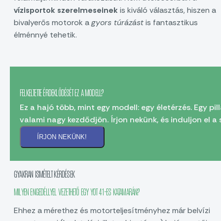
vízisportok szerelmeseinek
is kiváló választás, hiszen a
bivalyerős motorok a
gyors túrázást
is fantasztikus
élménnyé tehetik.
FELKELTETTE ÉRDEKLŐDÉSÉT EZ A MODELL?
Ez a hajó több, mint egy modell: egy életérzés. Egy pi
valami nagy kezdődjön. Írjon nekünk, és induljon el a 
ÍRJON NEKÜNK!
GYAKRAN ISMÉTELT KÉRDÉSEK
MILYEN ENGEDÉLLYEL VEZETHETŐ EGY YOT 41-ES KATAMARÁN?
Ehhez a mérethez és motorteljesítményhez már belvízi