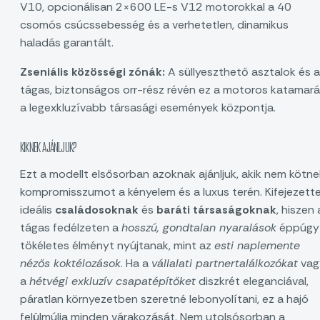
V10, opcionálisan 2×600 LE-s V12 motorokkal a 40
csomós csúcssebesség és a verhetetlen, dinamikus
haladás garantált.
Zseniális közösségi zónák:
A süllyeszthető asztalok és a
tágas, biztonságos orr-rész révén ez a motoros katamar
a legexkluzívabb társasági események központja.
KIKNEK AJÁNLJUK?
Ezt a modellt elsősorban azoknak ajánljuk, akik nem kötne
kompromisszumot a kényelem és a luxus terén. Kifejezett
ideális
családosoknak
és
baráti társaságoknak
, hiszen 
tágas fedélzeten a
hosszú, gondtalan nyaralások
éppúgy
tökéletes élményt nyújtanak, mint az
esti naplemente
nézős koktélozások
. Ha a
vállalati partnertalálkozókat
vag
a
hétvégi exkluzív csapatépítőket
diszkrét eleganciával,
páratlan környezetben szeretné lebonyolítani, ez a hajó
felülmúlja minden várakozását. Nem utolsósorban a