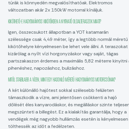
túrák is könnyedén megvalósíthatóak. Elektromos
változatban akár 2x 150kW motorral kínáljuk.
KIKÖTHETŐ-E HAGYOMÁNYOS KIKÖTŐKBEN A NYITHATÓ OLDALTERASZOK MIATT?
Igen, összecsukott állapotban a YOT katamarán
szélessége csak 4,49 méter, így a legtöbb normál méretű
kikötőhelyre kényelmesen be lehet vele állni. A teraszokat
kizárólag a nyílt vízi horgonyzáskor vagy saját, tágas
partszakaszon érdemes a maximális 5,82 méterre kinyitni 
pihenéshez, napozáshoz, bulizáshoz.
MITŐL STABILABB A VÍZEN, MINT EGY HASONLÓ MÉRETŰ HAGYOMÁNYOS MOTORCSÓNAK?
A két különálló hajótest sokkal szélesebb felületen
támaszkodik a vízre, ami jelentősen csökkenti a hajó
dőlését éles kanyarodáskor, és megálláskor szinte teljese
megszünteti a billegést. Ez a kialakítás garantálja, hogy a
vendégek még nagyobb hullámzás esetén is kényelmesen
tölthessék az időt a fedélzeten.