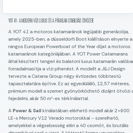
YOT 41: A MODERN VÍZI LUXUS ÉS A PÁRATLAN STABILITÁS ÖTVÖZETE
A
YOT 41
a motoros katamaránok legújabb generációja,
amely 2025-ben, a düsseldorfi Boot kiállításon elnyerte a
rangos European Powerboat of the Year díjat a motoros
katamaránok kategóriájában. A YOT Power Catamarans
által készített tengeri és balatoni luxus katamarán valóba
forradalmasítja a vízi pihenést. A modellt a J&J Design
tervezte a Catana Group négy évtizedes többtestű
tapasztalatára építve. Ez az egyedülálló, 12,57 méteres,
prémium modell a szemet gyönyörködtető dizájnt ötvözi 
fejedelmi, akár 50 m²-es térkínálattal.
A
Power & Sail
kínálatában elérhető modell akár 2×600
LE-s Mercury V12 Verado motorokkal – szerelhető,
amelyekkel a végsebesség eléri a 40 csomót, és brutális
dinamikával szeli a vizet. A kéttestű forma ugyanakkor