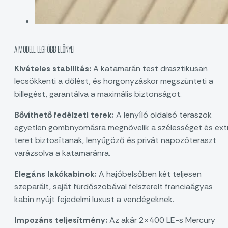
A MODELL LEGFŐBB ELŐNYEI
Kivételes stabilitás:
A katamarán test drasztikusan
lecsökkenti a dőlést, és horgonyzáskor megszünteti a
billegést, garantálva a maximális biztonságot.
Bővíthető fedélzeti terek:
A lenyíló oldalsó teraszok
egyetlen gombnyomásra megnövelik a szélességet és ext
teret biztosítanak, lenyűgöző és privát napozóteraszt
varázsolva a katamaránra.
Elegáns lakókabinok:
A hajóbelsőben két teljesen
szeparált, saját fürdőszobával felszerelt franciaágyas
kabin nyújt fejedelmi luxust a vendégeknek.
Impozáns teljesítmény:
Az akár 2×400 LE-s Mercury