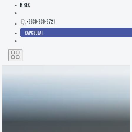
HÍREK
+3630-930-3721
KAPCSOLAT
KÜLMOTOROS LUXUSKATAMARÁN AKÁR BALATONRA IS
YOT 41
A YOT 41 prémium, 12,5 méteres motoros katamarán:
lenyűgöző stabilitás, 50 m² egybenyitható tér, luxus
kényelem. Érdeklődjön a Power & Sailnél!