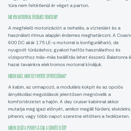
túra nem feltétlenül ér véget a parton.
MILYEN MOTORRAL ÉRDEMES RENDELNI?
A megfelelő motorizációt a terhelés, a vízterület és a
használati ritmus alapján érdemes meghatározni. A Coast
600 DC akár 175 LE-s motorral is konfigurálható, de
nyugodt túrázáshoz, gyakori hatfős használathoz és
vízisporthoz más-más beállítás lehet ésszerű. Balatonra 
hazai tavainkra elektromos motorral kínáljuk.
MIBEN MÁS, MINT EGY NYITOTT SPORTCSÓNAK?
A kabin, az orrnapozó, a moduláris kokpit és az opciós
árnyékolási megoldások jelentősen megnövelik a
komfortérzetet a hajón. A day cruiser kabinnal akkor
mutatja meg igazi előnyét, amikor megáll fürdeni, ebédelni,
pihenni, vagy több napot szeretne eltölteni a fedélzeten.
MIBEN SEGÍT A POWER & SAIL A DÖNTÉS ELŐTT?