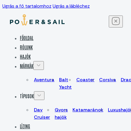
Ugrás a fő tartalomhoz
Ugrás a lábléchez
FŐOLDAL
RÓLUNK
HAJÓK
MÁRKÁK
Aventura
Balt
Coaster
Corsiva
Dra
Yacht
TÍPUSOK
Day
Gyors
Katamaránok
Luxushajó
Cruiser
hajók
LÍZING