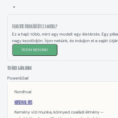
FELKELTETTE ÉRDEKLŐDÉSÉT EZ A MODELL?
Ez a hajó több, mint egy modell: egy életérzés. Egy pill
nagy kezdődjön. Írjon nekünk, és induljon el a saját útján
ÍRJON NEKÜNK!
TOVÁBBI AJÁNLATAINK
Power&Sail
Nordhval
NORDHVAL BR5
Kemény vízi munka, könnyed családi élmény –