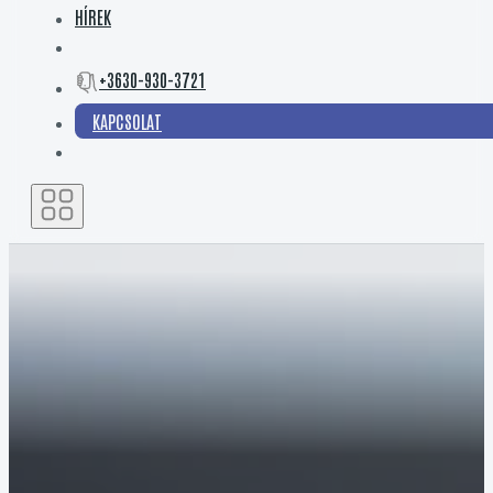
HÍREK
+3630-930-3721
KAPCSOLAT
KÉNYELMES DAY CRUISER HAZAI VIZEKRE
COASTER 600 DC
Hatfős kokpit, két fő számára fekvőhely és jól
kihasználható fedélzet: a Coaster 600 DC rövidebb
túrákra, és hétvégi vizi programokra készült.