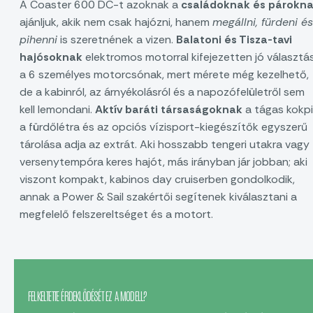
A Coaster 600 DC-t azoknak a
családoknak és párokn
ajánljuk, akik nem csak hajózni, hanem
megállni, fürdeni és
pihenni
is szeretnének a vizen.
Balatoni és Tisza-tavi
hajósoknak
elektromos motorral kifejezetten jó választá
a 6 személyes motorcsónak, mert mérete még kezelhető,
de a kabinról, az árnyékolásról és a napozófelületről sem
kell lemondani.
Aktív baráti társaságoknak
a tágas kokpi
a fürdőlétra és az opciós vízisport-kiegészítők egyszerű
tárolása adja az extrát. Aki hosszabb tengeri utakra vagy
versenytempóra keres hajót, más irányban jár jobban; aki
viszont kompakt, kabinos day cruiserben gondolkodik,
annak a Power & Sail szakértői segítenek kiválasztani a
megfelelő felszereltséget és a motort.
FELKELTETTE ÉRDEKLŐDÉSÉT EZ A MODELL?