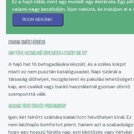
Ez a hajó több, mint egy modell: egy életérzés. Egy pi
valami nagy kezdődjön. Írjon nekünk, és induljon el a 
ÍRJON NEKÜNK!
GYAKRAN ISMÉTELT KÉRDÉSEK
HÁNY FŐVEL HASZNÁLHATÓ KÉNYELMESEN A COASTER 600 DC?
A hajó hat fő befogadására készült, és a széles kokpit
miatt ez nem pusztán katalógusadat. Napi túránál a
társaság ülőhelyet, mozgásteret és pakolási lehetőséget 
kap, ami családi vagy baráti használatnál gyorsan döntő
szemponttá válik.
ALKALMAS RÖVID OTTALVÓS PROGRAMOKRA?
Igen, két felnőtt számára kialakított fekvőhelyet kínál. Ez
nem lakóhajós komfortot jelent, hanem azt a szabadságo
hogy egy hosszú fürdős nap, esti kikötőzés vagy hétvégi