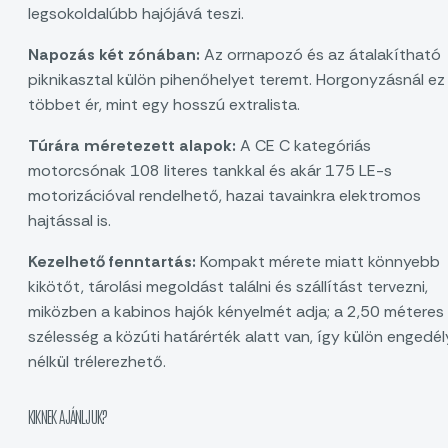
legsokoldalúbb hajójává teszi.
Napozás két zónában:
Az orrnapozó és az átalakítható
piknikasztal külön pihenőhelyet teremt. Horgonyzásnál ez
többet ér, mint egy hosszú extralista.
Túrára méretezett alapok:
A CE C kategóriás
motorcsónak 108 literes tankkal és akár 175 LE-s
motorizációval rendelhető, hazai tavainkra elektromos
hajtással is.
Kezelhető fenntartás:
Kompakt mérete miatt könnyebb
kikötőt, tárolási megoldást találni és szállítást tervezni,
miközben a kabinos hajók kényelmét adja; a 2,50 méteres
szélesség a közúti határérték alatt van, így külön engedél
nélkül trélerezhető.
KIKNEK AJÁNLJUK?