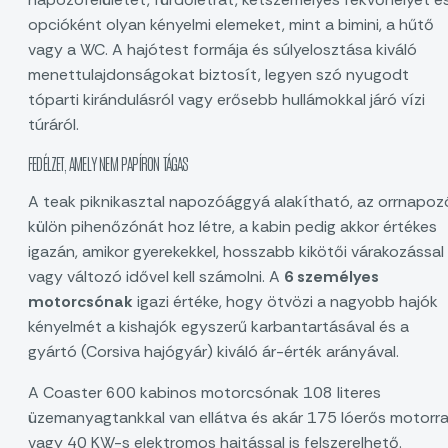
opcióként olyan kényelmi elemeket, mint a bimini, a hűtő
vagy a WC. A hajótest formája és súlyelosztása kiváló
menettulajdonságokat biztosít, legyen szó nyugodt
tóparti kirándulásról vagy erősebb hullámokkal járó vízi
túráról.
FEDÉLZET, AMELY NEM PAPÍRON TÁGAS
A teak piknikasztal napozóággyá alakítható, az orrnapoz
külön pihenőzónát hoz létre, a kabin pedig akkor értékes
igazán, amikor gyerekekkel, hosszabb kikötői várakozással
vagy változó idővel kell számolni. A
6 személyes
motorcsónak
igazi értéke, hogy ötvözi a nagyobb hajók
kényelmét a kishajók egyszerű karbantartásával és a
gyártó (Corsiva hajógyár) kiváló ár-érték arányával.
A Coaster 600 kabinos motorcsónak 108 literes
üzemanyagtankkal van ellátva és akár 175 lóerős motorra
vagy 40 KW-s elektromos hajtással is felszerelhető.