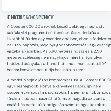
KIS MÉRETBEN AD KABINOS TÚRAKOMFORTOT
A Coaster 600 DC azoknak készült, akik egy nap alatt
sokféle vízi programot sűrítenének össze: indulás a
kikötőből, fürdés egy csendes öbölben, ebéd a fedélzete
délutáni napozás, majd nyugodt visszatérés vagy akár eg
éjszaka a kabinban. Az 5,60 méteres hossz és a 2,50
méteres szélesség nem nagyhajós méret, mégis olyan
fedélzeti arányokat ad, ahol hat ember nem csak „elfér”,
hanem kényelemben tudja használni a teret.
A modell alapja a józan kompromisszum. A Coaster 600 
egyik legnagyobb előnye a kényelmes kabin, így nem
csupán egynapos kirándulásokra, hanem akár többnapos
túrákra is bátran használható, mivel megadja azt, ami a
családi és baráti túrákon igazán számít: tágas kokpitot,
napozófelületet, fürdőlétrát, kétszemélyes fekvőhelyet é