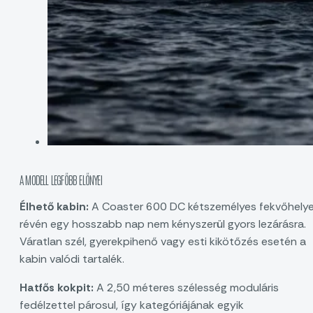
A MODELL LEGFŐBB ELŐNYEI
Élhető kabin:
A Coaster 600 DC kétszemélyes fekvőhely
révén egy hosszabb nap nem kényszerül gyors lezárásra.
Váratlan szél, gyerekpihenő vagy esti kikötőzés esetén a
kabin valódi tartalék.
Hatfős kokpit:
A 2,50 méteres szélesség moduláris
fedélzettel párosul, így kategóriájának egyik