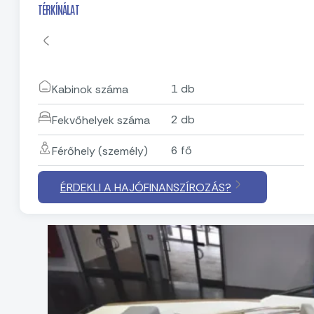
TÉRKÍNÁLAT
1 db
Kabinok száma
2 db
Fekvőhelyek száma
6 fő
Férőhely (személy)
ÉRDEKLI A HAJÓFINANSZÍROZÁS?